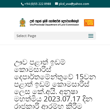
+94 (0)55 222 8988
plcd_uva@yahoo.com
Select Page
ඌව පළාත් ඉඩම්
කොමසාරිස්
දෙපාර්තමේන්තුවේ 15වන
පළාත් ඉඩම් කොමසාරිස්
ලෙස කේ.අයි. අනූෂා
මහත්මිය 2023.07.17 දින
රාජකාරි ආරම්භ කිරීම