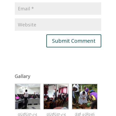
Gallary
පවත්වන ලද
පවත්වන ලද
රැක් රෝපණ