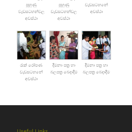
පුහුණු
පුහුණු
වැඩසටහනේ
වැඩසටහන්වල
වැඩසටහන්වල
අවස්ථා
අවස්ථා
අවස්ථා
රැක් රෝපණ
දීමනා පත්‍ර හා
දීමනා පත්‍ර හා
වැඩසටහනේ
බලපත්‍ර බෙදාදීම
බලපත්‍ර බෙදාදීම
අවස්ථා
Useful Links