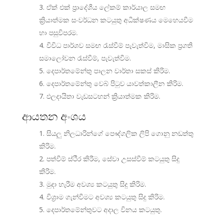
ඒක් එක් ප්‍රාදේශීය ලේකම් කාර්යාල සමඟ
ක්‍රියාත්මක සංවර්ධන කටයුතු අධීක්ෂණය මෙහෙයවීම
හා පසුවිපරම.
විවිධ පාර්ශව සමඟ රැස්වීම් පැවැත්විම, මාසික ප්‍රගති
සමාලෝචන රැස්වීම්, පැවැත්වීම.
දෙපාර්තමේන්තු පාලන වාර්තා සකස් කිරිම.
දෙපාර්තමේන්තු වෙබ් පිටුව යාවත්කාලීන කිරිම.
ඵලදායිතා වැඩසටහන් ක්‍රියාත්මක කිරිම.
ආයතන අංශය
සියලු නිලධාරින්ගේ පෞද්ගලික ලිපි ගොනු නඩත්තු
කිරිම.
පත්වීම් ස්ථීර කිරීම, සේවා උසස්වීම් කටයුතු සිදු
කිරිම.
මුදා හැරීම අවශ්‍ය කටයුතු සිදු කිරිම.
විශ්‍රාම ගැන්වීමට අවශ්‍ය කටයුතු සිදු කිරිම.
දෙපාර්තමේන්තුවට අදාල විනය කටයුතු.