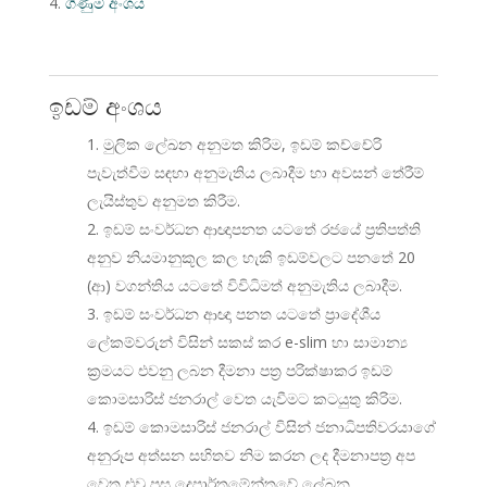
ගිණුම් අංශය
ඉඩම් අංශය
මුලික ලේඛන අනුමත කිරිම, ඉඩම් කච්චේරි
පැවැත්වීම සඳහා අනුමැතිය ලබාදීම හා අවසන් තේරීම්
ලැයිස්තුව අනුමත කිරීම.
ඉඩම් සංවර්ධන ආඥාපනත යටතේ රජයේ ප්‍රතිපත්ති
අනුව නියමානුකූල කල හැකි ඉඩම්වලට පනතේ 20
(ආ) වගන්තිය යටතේ විවිධිමත් අනුමැතිය ලබාදීම.
ඉඩම් සංවර්ධන ආඥා පනත යටතේ ප්‍රාදේශීය
ලේකම්වරුන් විසින් සකස් කර e-slim හා සාමාන්‍ය
ක්‍රමයට එවනු ලබන දීමනා පත්‍ර පරික්ෂාකර ඉඩම්
කොමසාරිස් ජනරාල් වෙත යැවීමට කටයුතු කිරිම.
ඉඩම් කොමසාරිස් ජනරාල් විසින් ජනාධිපතිවරයාගේ
අනුරූප අත්සන සහිතව නිම කරන ලද දීමනාපත්‍ර අප
වෙත එවූ පසු දෙපාර්තමේන්තුවේ ලේඛන