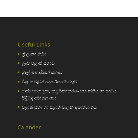
Useful Links
ශ්‍රී ලංකා රජය
ඌව පළාත් සභාව
මුදල් කොමිෂන් සභාව
විශ්‍රාම වැටුප් දෙපාර්තමේන්තුව
රාජ්‍ය පරිපාලන, කළමනාකරණ සහ නීතිය හා සාමය
පිළිබඳ අමාත්‍යාංශය
පළාත් සභා හා පළාත් පාලන අමාත්‍යාංශය
Calander