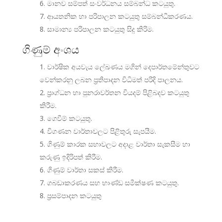
මානව සම්පත් සංවර්ධනය සම්බන්ධ කටයුතු.
ආයතනික හා පරිපාලන කටයුතු සම්බන්ධීකරණය.
සාමාන්‍ය පරිපාලන කටයුතු සිදු කිරිම.
ගිණුම් අංශය
වාර්ෂික අයවැය ලේඛණය මගින් දෙපාර්තමේන්තුවට
වෙන්කරනු ලබන ප්‍රතිපාදන විධිමත් පරිදි පාලනය.
ප්‍රාග්ධන හා පුනරාවර්තන වියදම් පිළිබදව කටයුතු
කිරීම.
ගෙවීම් කටයුතු.
විගණන වාර්තාවලට පිළිතුරු සැපයීම.
ගිණුම් කාරක සභාවලට අදාළ වාර්තා සැකසීම හා
කරුණු ඉදිරිපත් කිරීම.
ගිණුම් වාර්තා සකස් කිරීම.
ගබඩාකරණය සහ භාණ්ඩ සමීක්ෂණ කටයුතු.
ප්‍රසම්පාදන කටයුතු