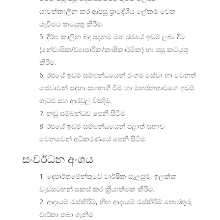
යාවත්කාලීන කර ආපසු ප්‍රාදේශීය ලේකම් වෙත
යැවීමට කටයුතු කිරීම.
දීර්ඝ කාලින බදු පදනම මත රජයේ ඉඩම් ලබා දීම
(නේවාසික/ව්‍යාපාරික/කෘෂිකාර්මික) හා පසු කටයුතු
කිරිම.
රජයේ ඉඩම් සම්බන්ධයෙන් ජංගම සේවා හා වෙනත්
සේවාවන් සඳහා සහභාගී වීම හා මහජනතාවගේ ඉඩම්
ගැටළු සහ ආරවුල් විසදිම.
නඩු සම්බන්ධව පෙනී සිටීම.
රජයේ ඉඩම් සම්බන්ධයෙන් පළාත් සභාව
වෙනුවෙන් අධිකරණයේ පෙනී සිටිම.
සංවර්ධන අංශය
දෙපාර්තමේන්තුවේ වාර්ෂික සැලසුම්, ඉලක්ක
වැඩසටහන් සකස් කර ක්‍රියාත්මක කිරිම.
ආදායම් රැස්කිරීම්, හිඟ ආදායම් රැස්කිරිම් තොරතුරු
වාර්තා තබා ගැනිම.