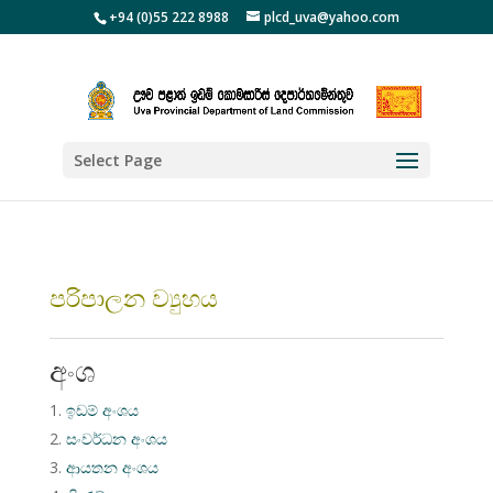
+94 (0)55 222 8988
plcd_uva@yahoo.com
Select Page
පරිපාලන ව්‍යුහය
අංශ
ඉඩම් අංශය
සංවර්ධන අංශය
ආයතන අංශය