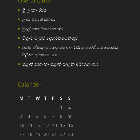
Useful Links
ශ්‍රී ලංකා රජය
ඌව පළාත් සභාව
මුදල් කොමිෂන් සභාව
විශ්‍රාම වැටුප් දෙපාර්තමේන්තුව
රාජ්‍ය පරිපාලන, කළමනාකරණ සහ නීතිය හා සාමය
පිළිබඳ අමාත්‍යාංශය
පළාත් සභා හා පළාත් පාලන අමාත්‍යාංශය
Calander
M
T
W
T
F
S
S
1
2
3
4
5
6
7
8
9
10
11
12
13
14
15
16
17
18
19
20
21
22
23