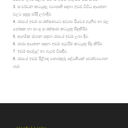
සංවර්ධන කටයුතු, ව්‍යාපෘති සදහා ඉඩම් විවිධ ආයතන
වලට සුදුසු පරිදි ලබාදීම.
රජයේ ඉඩම් සංරක්ෂණයට අවශ්‍ය පියවර ගැනීම හා ජල
පෝෂක හා පාංශු සංරක්ෂණ කටයුතු සිදුකිරීම.
ආගමික ස්ථාන සඳහා රජයේ ඉඩම් ලබා දීම.
රාජ්‍ය ආයතන සඳහා ඉඩම් පැවරීම් කටයුතු සිදු කිරීම.
ඉඩම් ආරවුල් හා ගැටළු විසඳීම.
රජයේ ඉඩම් පිළිබඳ තොරතුරු පද්ධතියක් පවත්වාගෙන
යෑම.