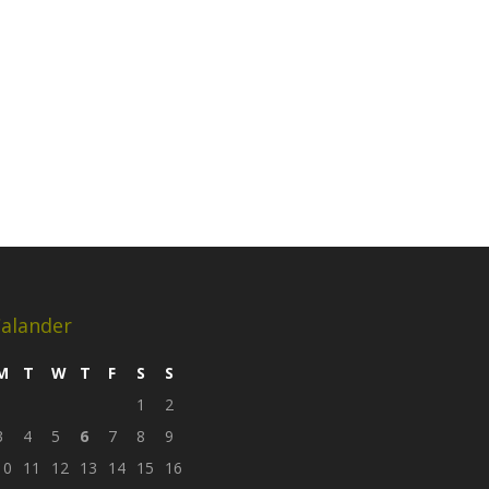
alander
M
T
W
T
F
S
S
1
2
3
4
5
6
7
8
9
10
11
12
13
14
15
16