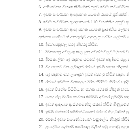
අභියාචනා විභාග කිරීමෙන් පසුව ඉඩම් කච්චේරි
ඉඩම් සංවර්ධන ආඥාපනත යටතේ රජයේ ප්‍රතිපත්ති
ඉඩම් සංවර්ධන ආඥාපනතේ 110 වගන්තිය අනුව අභි
ඉඩම් සංවර්ධන ආඥා පනත යටතේ ප්‍රාදේශීය ලේකම්
අත්සන යෙදීමෙන් අනතුරුව ආපසු ප්‍රාදේශීය ලේකම් 
දීමනාපත්‍රවල වරද නිවරද කිරීම.
දීමනාපත්‍ර අවලංගු කල යුතු අවස්ථාවලදි මැදිහත් ව
දීර්ඝකාලීන බදු පදනම යටතේ ඉඩම් බදු දීමට පළ
බදු පදනම මත ලබාදුන් රජයේ ඉඩම් සඳහා නිදහස් දීම
බදු පදනම මත ලබාදුන් ඉඩම් බැහැර කිරීම සඳහා නිර
රජයේ ඉඩමක බදුකාලය දීර්ඝ කිරීමට නිර්දේශ ඉදිරිප
ඉඩම් විශේෂ විධිවිධාන පනත යටතේ නිකුත් කරන 
පොදු ජල මාර්ග භාවිතා කිරීමට අවසර ලබාදීම ස
ඉඩම් ආදායම් ඇස්තමේන්තු සකස් කිරීම ගිණුම්ගත
ඉඩම් රාජකාරි සම්බන්ධයෙන් රජයේ නිළධාරීන් පුහ
රජයේ ඉඩම් සම්බන්ධයෙන් චක්‍රලේඛ නිකුත් කිරී
ප්‍රාදේශීය ලේකම් කාර්යාල වලින් ඉටු නොවු පළ