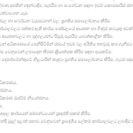
‍ර ලේඛණ අළුතින් හඳුන්වාදීම, සැපයීම හා සංශෝධන සඳහා ඉඩම් කොමසාරිස් ජන
 පවත්වාගෙන යෑම.
 හා සංවර්ධන වැඩසටහන් වල ප්‍රගතිය සමාලෝචනය කිරීම.
ාර්යාලවලට පත්කර ඇති කාර්ය මණ්ඩලයේ ආයතන හා ගිණුම් කටයුතු පවත
‍ය ආයතනවලට හා පුද්ගලයන්ට පිඹුරු සැපයීම යාවත්කාලීන කිරීම.
් අධිකරණයේ පෙනිසිටිමින් රජයේ ඉඩම් වල අයිතිය තහවුරු කර ගැනීමට ක
 වෙනුවෙන් ලබාදෙන තීරණ ක්‍රියාත්මක කිරීම සඳහා දායකවීම.
දෙපාර්මේන්තුවේ නිළධාරීන් කැඳවා ප්‍රගතිය සමාලෝචනය කිරීම, ගැටළු ස
බන්ධීකරණය.
නියෝජනය.
්බන්ධීකරණ රැස්විම් නියෝජනය.
ය.
 කාර්යයන් සම්බන්ධයෙන් ප්‍රඥප්ති සකස් කිරීම.
න්දි මුදල් පළාත් සභාව වෙනුවෙන් ප්‍රාදේශීය ලේකම් කාර්යාලවලට ලබාදීම