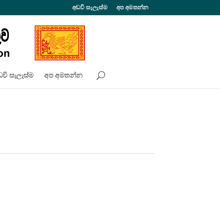
අඩවි සැලැස්ම
අප අමතන්න
වි සැලැස්ම
අප අමතන්න