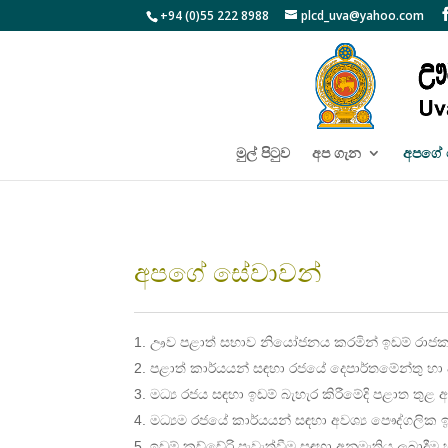
+94 (0)55 222 8988
plcd_uva@yahoo.com
මුල් පිටුව
අප ගැන
අපගේ 
අපගේ සේවාවන්
ඌව පළාත් සභාව නියෝජනය කරමින් ඉඩම් රාජකා
පළාත් කාර්යයන් සඳහා රජයේ දෙපාර්තමේන්තු හා
මධ්‍ය රජය සඳහා ඉඩම් බැහැර කිරීමේදි පළාත තු
මධ්‍යම රජයේ කාර්යයන් සඳහා අවශ්‍ය පෞද්ගලික ඉඩ
ඉඩම් කච්චේරි පැවැත්වීම සඳහා අනුමැතිය ලබාදීම 