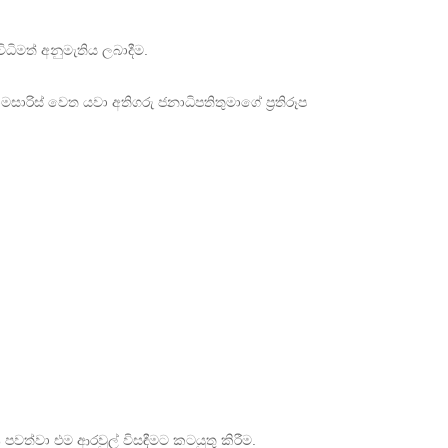
ිමත් අනුමැතිය ලබාදීම.
ාරිස් වෙත යවා අතිගරු ජනාධිපතිතුමාගේ ප්‍රතිරූප
පවත්වා එම ආරවුල් විසඳීමට කටයුතු කිරීම.