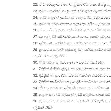
නිති රෙගුලාසි නියෝග ක්‍රියාමාර්ග ආකෘති පත්
ඉඩම් තොරතුරු ආශ්‍රයෙන් ඉඩම් දත්ත බැංකුවක්
ඉඩම් කළමණාකරනයට අදාල සේවා වැඩ සටහන්වල
ඉඩම් කළමණාකරනය සඳහා ප්‍රාදේශීය ලේකම් ක
මධ්‍යම පිඹුරු ගබඩාවක් පවත්වාගෙන යමින් අවශ්
රජයේ ඉඩම් සම්බන්ධයෙන් පළාත් සභාව වෙනුවෙන
අධිකරණය මඟින් ඉඩම් සන්තකය ආපසු ලබාගැනීම
ප්‍රාදේශීය ලේකම් කාර්යාලවල සේවය කරන මෙම 
නැංවීමට කටයුතු කිරීම.
“බිම් සවිය” වැඩසටහන හා සම්බන්ධීකරණය.
දිස්ත්‍රික් මිනින්දෝරු දෙපාර්තමේන්තුව හා සම්
දිස්ත්‍රික් හා ප්‍රාදේශීය සම්බන්ධීකරණ රැස්විම් 
දිස්ත්‍රික් කෘෂිකර්ම හා ප්‍රාදේශීය කෘෂිකර්ම සම
නිවාස සංවර්ධන අධිකාරිය සමඟ සම්බන්ධීකරණ
පළාත් සභාවට පැවරුණු ඉඩම් කළමණාකරනයට අදාල
පළාත් සභාවට අවශ්‍ය ඉඩම් අත්පත් කර ගැනීමට ව
ඉදිරිපත් කිරීම.