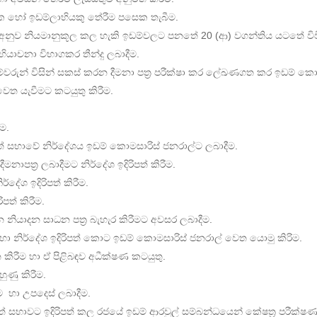
යක හෝ ඉඩම්ලාභියකු තේරීම පසෙක තැබීම.
 අනුව නියමානුකූල කල හැකි ඉඩම්වලට පනතේ 20 (ආ) වගන්තිය යටතේ විවිධ
යාචනා විභාගකර තීන්දු ලබාදීම.
වරුන් විසින් සකස් කරන දීමනා පත්‍ර පරීක්ෂා කර ලේඛණගත කර ඉඩම් කොමස
වෙත යැවීමට කටයුතු කිරීම.
ීම.
ාත් සභාවේ නිර්දේශය ඉඩම් කොමසාරිස් ජනරාල්ට ලබාදීම.
නාපත්‍ර ලබාදීමට නිර්දේශ ඉදිරිපත් කිරීම.
්දේශ ඉදිරිපත් කිරීම.
ත් කිරීම‍.
නියාදන සාධන පත්‍ර බැහැර කිරීමට අවසර ලබාදීම.
ඳහා නිර්දේශ ඉදිරිපත් කොට ඉඩම් කොමසාරිස් ජනරාල් වෙත යොමු කිරිම.
 කිරීම හා ඒ පිළිබඳව අධීක්ෂණ කටයුතු.
ුණු කිරීම.
ම හා උපදෙස් ලබාදීම.
ාත් සභාවට ඉදිරිපත් කල රජයේ ඉඩම් ආරවුල් සම්බන්ධයෙන් කේෂත්‍ර පරීක්ෂණ 