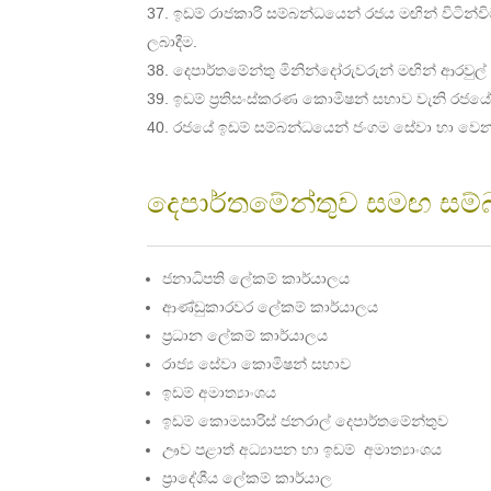
ඉඩම් රාජකාරි සම්බන්ධයෙන් රජය මඟින් විටින්ව
ලබාදීම.
දෙපාර්තමේන්තු මිනින්දෝරුවරුන් මඟින් ආරවුල් ඉ
ඉඩම් ප්‍රතිසංස්කරණ කොමිෂන් සභාව වැනි රජය
රජයේ ඉඩම් සම්බන්ධයෙන් ජංගම සේවා හා වෙන
දෙපාර්තමේන්තුව සමඟ සම
ජනාධිපති ලේකම් කාර්යාලය
ආණ්ඩුකාරවර ලේකම් කාර්යාලය
ප්‍රධාන ලේකම් කාර්යාලය
රාජ්‍ය සේවා කොමිෂන් සභාව
ඉඩම් අමාත්‍යාංශය
ඉඩම් කොමසාරිස් ජනරාල් දෙපාර්තමේන්තුව
ඌව පළාත් අධ්‍යාපන හා ඉඩම් අමාත්‍යාංශය
ප්‍රාදේශීය ලේකම් කාර්යාල