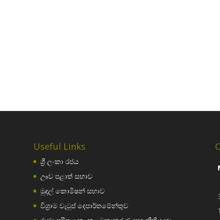
Useful Links
C
ශ්‍රී ලංකා රජය
ඌව පළාත් සභාව
මුදල් කොමිෂන් සභාව
විශ්‍රාම වැටුප් දෙපාර්තමේන්තුව