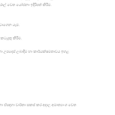
රාල් වෙත යෝජනා ඉදිරිපත් කිරීම.
්වාගෙන යෑම.
ටයුතු කිරීම.
ඳහා උපදෙස් ලබාදීම හා කාර්යක්ෂමතාවය ඉහළ
 හා ඒසඳහා වාර්තා සකස් කර අදාල අමාත්‍යාංශ වෙත