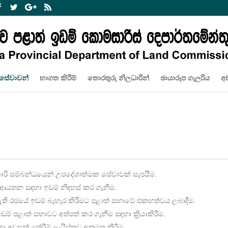
සේවාවන්
භාගත කිරීම්
තොරතුරු නිලධාරින්
ඡායාරූප ගැලරිය
අඩ
රි සම්බන්ධයෙන් උපදේශාත්මක සේවාවක් සැපයීම.
 ආයතන සඳහා ඉඩම් නිදහස් කර ගැනීම.
ළ ඇති රජයේ ඉඩම් බැහැර කිරීමට පළාත් සභාවේ එකඟත්වය ලබාදීම.
ම් පළාත් සභාවට අත්පත් කර ගැනීම සඳහා ක්‍රියාකිරීම.
හා අවසන් තේරීම් ලැයිස්තුව අනුමත කිරීම.