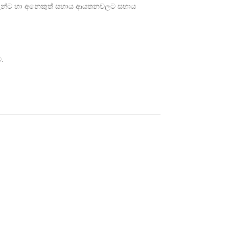
ලේකම්වරුන්ට හා අනෙකුත් සහාය ආයතනවලට සහාය
.