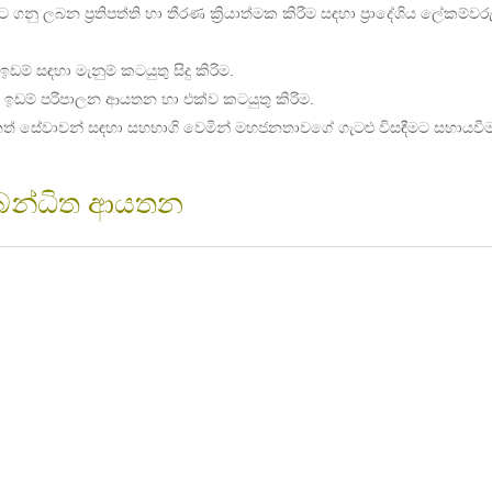
ිට ගනු ලබන ප්‍රතිපත්ති හා තීරණ ක්‍රියාත්මක කිරීම සඳහා ප්‍රාදේශිය 
ඩම් සඳහා මැනුම් කටයුතු සිදු කිරිම.
ේ ඉඩම් පරිපාලන ආයතන හා එක්ව කටයුතු කිරිම.
ත් සේවාවන් සඳහා සහභාගි වෙමින් මහජනතාවගේ ගැටළු විසඳීමට සහායවීම
්බන්ධිත ආයතන